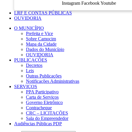
Instagram
Facebook
Youtube
LRF E CONTAS PÚBLICAS
OUVIDORIA
O MUNICÍPIO
Prefeita e Vice
Sobre Camocim
Mapa da Cidade
Dados do Município
OUVIDORIA
PUBLICAÇÕES
Decretos
Leis
Outras Publicações
Notificações Administrativas
SERVIÇOS
PPA Participativo
Carta de Serviços
Governo Eletrônico
Contracheque
CRC – LICITAÇÕES
Sala do Empreendedor
Audiências Públicas PDP