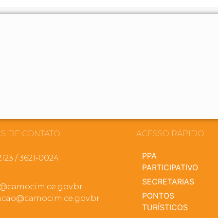
S DE CONTATO
ACESSO RÁPIDO
PPA
2123 / 3621-0024
PARTICIPATIVO
SECRETARIAS
a@camocim.ce.gov.br
PONTOS
cao@camocim.ce.gov.br
TURÍSTICOS