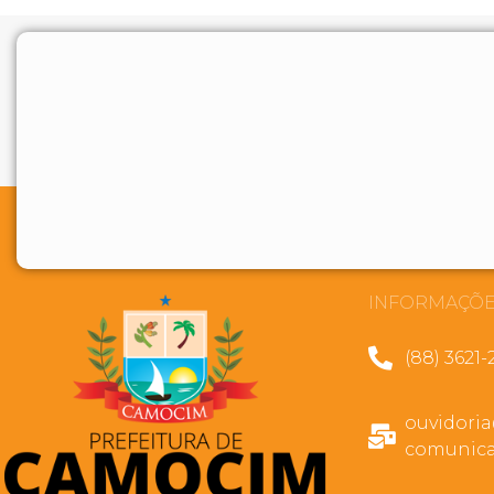
INFORMAÇÕE
(88) 3621-
ouvidori
comunica