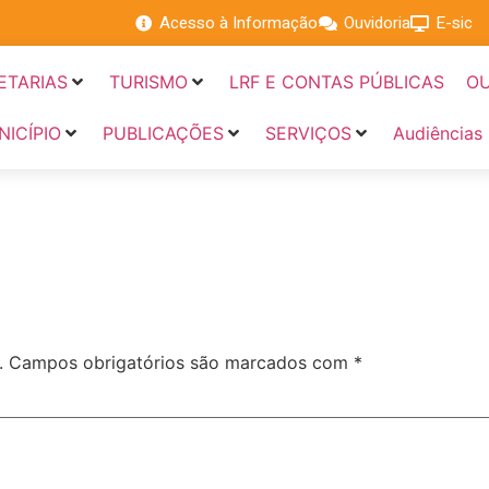
Acesso à Informação
Ouvidoria
E-sic
ETARIAS
TURISMO
LRF E CONTAS PÚBLICAS
OU
NICÍPIO
PUBLICAÇÕES
SERVIÇOS
Audiências
.
Campos obrigatórios são marcados com
*