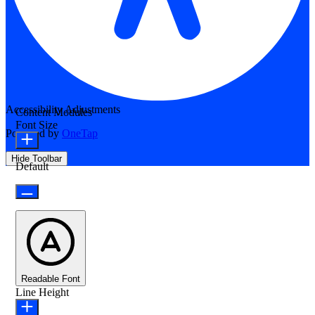
Accessibility Adjustments
Content Modules
Font Size
Powered by
OneTap
Hide Toolbar
Default
Readable Font
Line Height