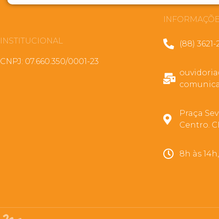
INFORMAÇÕE
INSTITUCIONAL
(88) 3621-
CNPJ: 07.660.350/0001-23
ouvidori
comunica
Praça Sev
Centro. C
8h às 14h