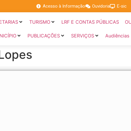
Acesso à Informação
Ouvidoria
E-sic
ETARIAS
TURISMO
LRF E CONTAS PÚBLICAS
OU
NICÍPIO
PUBLICAÇÕES
SERVIÇOS
Audiências
 Lopes