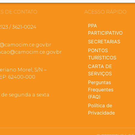
S DE CONTATO
ACESSO RÁPIDO
PPA
2123 / 3621-0024
PARTICIPATIVO
SECRETARIAS
a@camocim.ce.gov.br
PONTOS
cao@camocim.ce.gov.br
TURÍSTICOS
CARTA DE
eriano Morel, S/N –
SERVIÇOS
EP: 62400-000
Perguntas
Frequentes
, de segunda a sexta.
(FAQ)
Política de
Privacidade