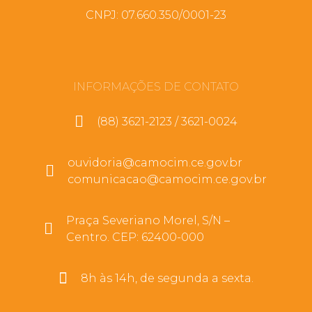
CNPJ: 07.660.350/0001-23
INFORMAÇÕES DE CONTATO
(88) 3621-2123 / 3621-0024
ouvidoria@camocim.ce.gov.br
comunicacao@camocim.ce.gov.br
Praça Severiano Morel, S/N –
Centro. CEP: 62400-000
8h às 14h, de segunda a sexta.