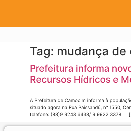
Tag:
mudança de 
Prefeitura informa nov
Recursos Hídricos e M
A Prefeitura de Camocim informa à população
situado agora na Rua Paissandú, n° 1550, Cen
telefone: (88)9 9243 6438/ 9 9922 3378 [