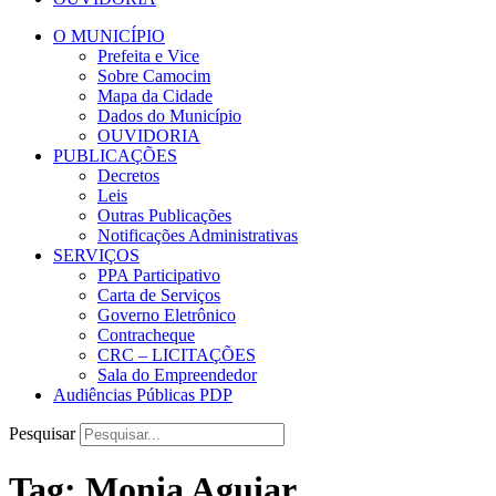
O MUNICÍPIO
Prefeita e Vice
Sobre Camocim
Mapa da Cidade
Dados do Município
OUVIDORIA
PUBLICAÇÕES
Decretos
Leis
Outras Publicações
Notificações Administrativas
SERVIÇOS
PPA Participativo
Carta de Serviços
Governo Eletrônico
Contracheque
CRC – LICITAÇÕES
Sala do Empreendedor
Audiências Públicas PDP
Pesquisar
Tag:
Monia Aguiar