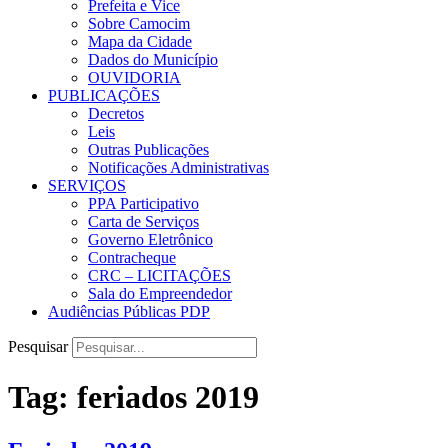
Prefeita e Vice
Sobre Camocim
Mapa da Cidade
Dados do Município
OUVIDORIA
PUBLICAÇÕES
Decretos
Leis
Outras Publicações
Notificações Administrativas
SERVIÇOS
PPA Participativo
Carta de Serviços
Governo Eletrônico
Contracheque
CRC – LICITAÇÕES
Sala do Empreendedor
Audiências Públicas PDP
Pesquisar
Tag:
feriados 2019