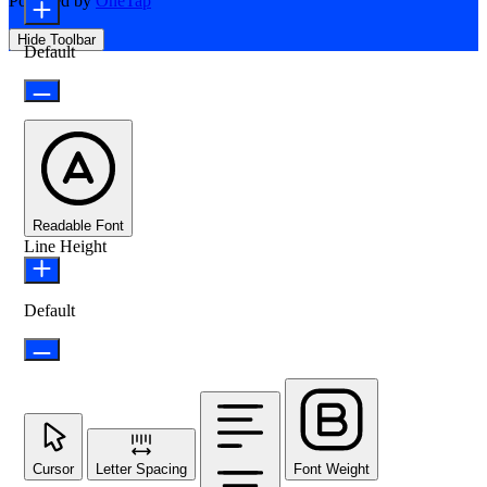
Powered by
OneTap
Hide Toolbar
Default
Readable Font
Line Height
Default
Cursor
Letter Spacing
Font Weight