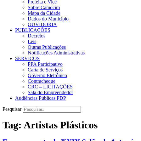
Prefeita e Vice
Sobre Camocim
Mapa da Cidade
Dados do Município
OUVIDORIA
PUBLICAÇÕES
Decretos
Leis
Outras Publicações
Notificações Administrativas
SERVIÇOS
PPA Participativo
Carta de Serviços
Governo Eletrônico
Contracheque
CRC – LICITAÇÕES
Sala do Empreendedor
Audiências Públicas PDP
Pesquisar
Tag:
Artistas Plásticos