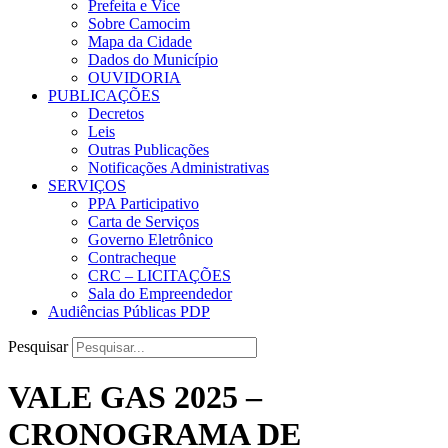
Prefeita e Vice
Sobre Camocim
Mapa da Cidade
Dados do Município
OUVIDORIA
PUBLICAÇÕES
Decretos
Leis
Outras Publicações
Notificações Administrativas
SERVIÇOS
PPA Participativo
Carta de Serviços
Governo Eletrônico
Contracheque
CRC – LICITAÇÕES
Sala do Empreendedor
Audiências Públicas PDP
Pesquisar
VALE GAS 2025 –
CRONOGRAMA DE