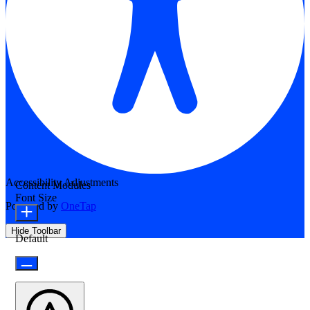
Accessibility Adjustments
Content Modules
Font Size
Powered by
OneTap
Hide Toolbar
Default