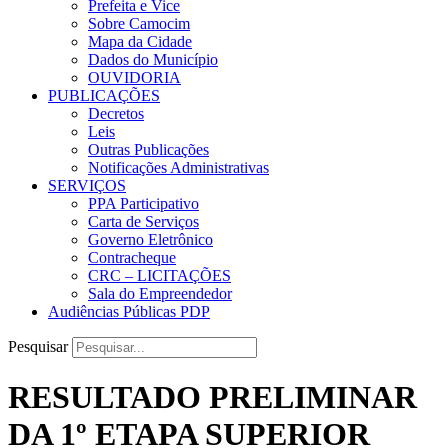
Prefeita e Vice
Sobre Camocim
Mapa da Cidade
Dados do Município
OUVIDORIA
PUBLICAÇÕES
Decretos
Leis
Outras Publicações
Notificações Administrativas
SERVIÇOS
PPA Participativo
Carta de Serviços
Governo Eletrônico
Contracheque
CRC – LICITAÇÕES
Sala do Empreendedor
Audiências Públicas PDP
Pesquisar
RESULTADO PRELIMINAR
DA 1º ETAPA SUPERIOR