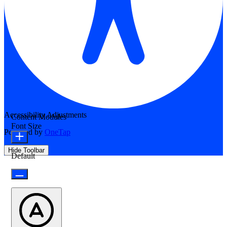
Accessibility Adjustments
Content Modules
Font Size
Powered by
OneTap
Hide Toolbar
Default