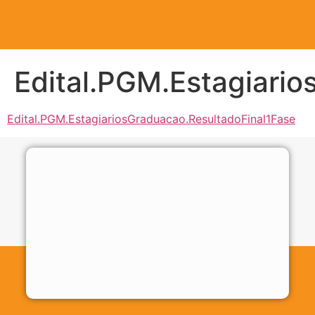
Edital.PGM.Estagiari
Edital.PGM.EstagiariosGraduacao.ResultadoFinal1Fase