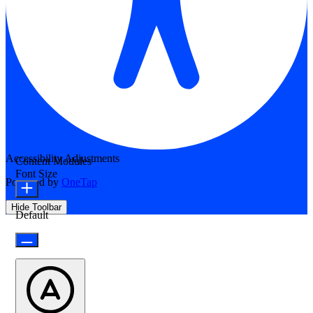
Accessibility Adjustments
Content Modules
Font Size
Powered by
OneTap
Hide Toolbar
Default