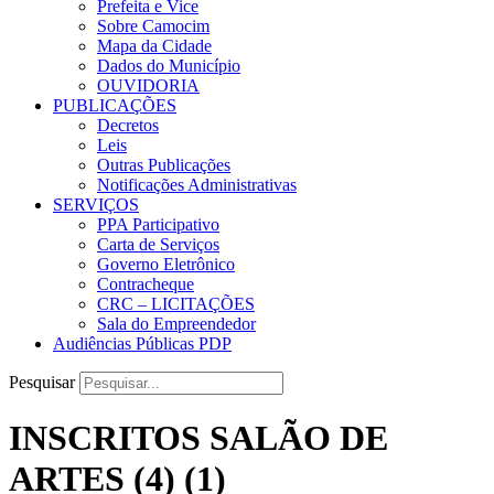
Prefeita e Vice
Sobre Camocim
Mapa da Cidade
Dados do Município
OUVIDORIA
PUBLICAÇÕES
Decretos
Leis
Outras Publicações
Notificações Administrativas
SERVIÇOS
PPA Participativo
Carta de Serviços
Governo Eletrônico
Contracheque
CRC – LICITAÇÕES
Sala do Empreendedor
Audiências Públicas PDP
Pesquisar
INSCRITOS SALÃO DE
ARTES (4) (1)