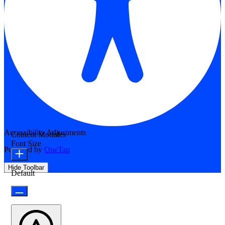
Accessibility Adjustments
Content Modules
Font Size
Powered by
OneTap
Hide Toolbar
Default