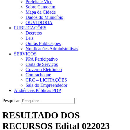
Prefeita e Vice
Sobre Camocim
Mapa da Cidade
Dados do Município
OUVIDORIA
PUBLICAÇÕES
Decretos
Leis
Outras Publicações
Notificações Administrativas
SERVIÇOS
PPA Participativo
Carta de Serviços
Governo Eletrônico
Contracheque
CRC – LICITAÇÕES
Sala do Empreendedor
Audiências Públicas PDP
Pesquisar
RESULTADO DOS
RECURSOS Edital 022023