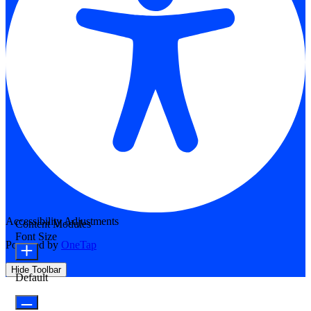
Accessibility Adjustments
Content Modules
Font Size
Powered by
OneTap
Hide Toolbar
Default