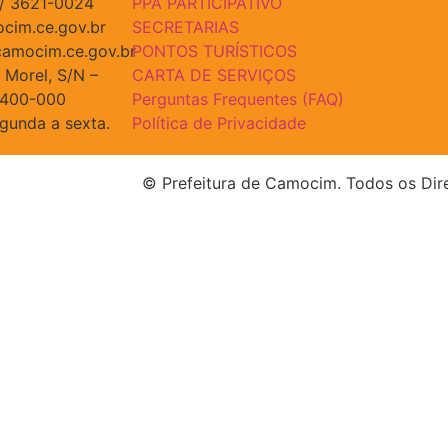
 / 3621-0024
PPA PARTICIPATIVO
cim.ce.gov.br
SECRETARIAS
amocim.ce.gov.br
PONTOS TURÍSTICOS
 Morel, S/N –
CARTA DE SERVIÇOS
2400-000
Perguntas Frequentes (FAQ)
egunda a sexta.
Política de Privacidade
© Prefeitura de Camocim. Todos os Dir