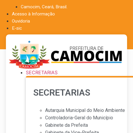
Ir
Camocim, Ceará, Brasil.
para
Acesso à Informação
o
Ouvidoria
conteúdo
E-sic
SECRETARIAS
SECRETARIAS
Autarquia Municipal do Meio Ambiente
Controladoria-Geral do Município
Gabinete da Prefeita
Gabinete da Vice-Prefeita