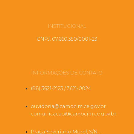
INSTITUCIONAL
CNPJ: 07.660.350/0001-23
INFORMAÇÕES DE CONTATO
(88) 3621-2123 / 3621-0024
ouvidoria@camocim.ce.gov.br
comunicacao@camocim.ce.gov.br
Praça Severiano Morel, S/N –