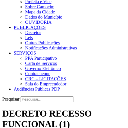
Prefeita e Vice
Sobre Camocim
Mapa da Cidade
Dados do Município
OUVIDORIA
PUBLICAÇÕES
Decretos
Leis
Outras Publicações
Notificações Administrativas
SERVIÇOS
PPA Participativo
Carta de Serviços
Governo Eletrônico
Contracheque
CRC – LICITAÇÕES
Sala do Empreendedor
Audiências Públicas PDP
Pesquisar
DECRETO RECESSO
FUNCIONAL (1)