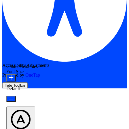
Accessibility Adjustments
Content Modules
Font Size
Powered by
OneTap
Hide Toolbar
Default