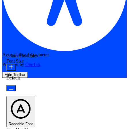
Accessibility Adjustments
Content Modules
Font Size
Powered by
OneTap
Hide Toolbar
Default
Readable Font