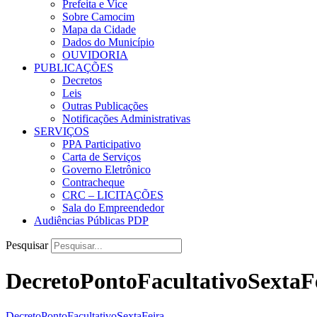
Prefeita e Vice
Sobre Camocim
Mapa da Cidade
Dados do Município
OUVIDORIA
PUBLICAÇÕES
Decretos
Leis
Outras Publicações
Notificações Administrativas
SERVIÇOS
PPA Participativo
Carta de Serviços
Governo Eletrônico
Contracheque
CRC – LICITAÇÕES
Sala do Empreendedor
Audiências Públicas PDP
Pesquisar
DecretoPontoFacultativoSextaF
DecretoPontoFacultativoSextaFeira