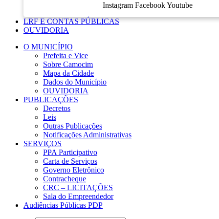
Instagram
Facebook
Youtube
LRF E CONTAS PÚBLICAS
OUVIDORIA
O MUNICÍPIO
Prefeita e Vice
Sobre Camocim
Mapa da Cidade
Dados do Município
OUVIDORIA
PUBLICAÇÕES
Decretos
Leis
Outras Publicações
Notificações Administrativas
SERVIÇOS
PPA Participativo
Carta de Serviços
Governo Eletrônico
Contracheque
CRC – LICITAÇÕES
Sala do Empreendedor
Audiências Públicas PDP