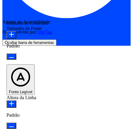
Ajustes de Acessibilidade
Módulos de Conteúdo
Tamanho da Fonte
Desenvolvido por
OneTap
Ocultar barra de ferramentas
Padrão
Fonte Legível
Altura da Linha
Padrão