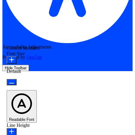
Accessibility Adjustments
Content Modules
Font Size
Powered by
OneTap
Hide Toolbar
Default
Readable Font
Line Height