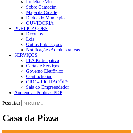
Prefeita e Vice
Sobre Camocim
Mapa da Cidade
Dados do Município
OUVIDORIA
PUBLICAÇÕES
Decretos
Leis
Outras Publicações
Notificações Administrativas
SERVIÇOS
PPA Participativo
Carta de Serviços
Governo Eletrônico
Contracheque
CRC – LICITAÇÕES
Sala do Empreendedor
Audiências Públicas PDP
Pesquisar
Casa da Pizza