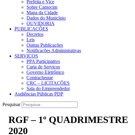
Prefeita e Vice
Sobre Camocim
Mapa da Cidade
Dados do Município
OUVIDORIA
PUBLICAÇÕES
Decretos
Leis
Outras Publicações
Notificações Administrativas
SERVIÇOS
PPA Participativo
Carta de Serviços
Governo Eletrônico
Contracheque
CRC – LICITAÇÕES
Sala do Empreendedor
Audiências Públicas PDP
Pesquisar
RGF – 1º QUADRIMESTRE
2020