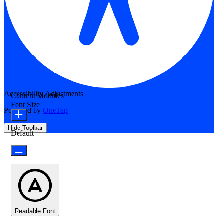
Accessibility Adjustments
Content Modules
Font Size
Powered by
OneTap
Hide Toolbar
Default
Readable Font