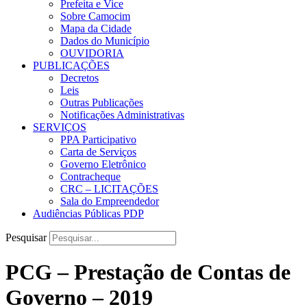
Prefeita e Vice
Sobre Camocim
Mapa da Cidade
Dados do Município
OUVIDORIA
PUBLICAÇÕES
Decretos
Leis
Outras Publicações
Notificações Administrativas
SERVIÇOS
PPA Participativo
Carta de Serviços
Governo Eletrônico
Contracheque
CRC – LICITAÇÕES
Sala do Empreendedor
Audiências Públicas PDP
Pesquisar
PCG – Prestação de Contas de
Governo – 2019