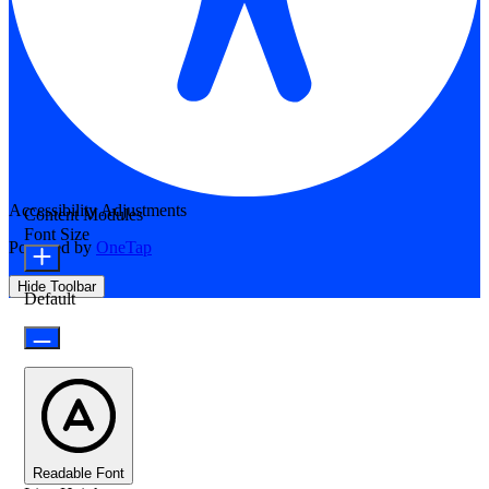
Accessibility Adjustments
Content Modules
Font Size
Powered by
OneTap
Hide Toolbar
Default
Readable Font