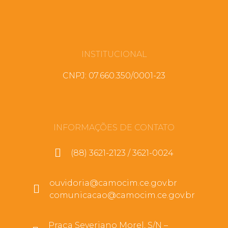
INSTITUCIONAL
CNPJ: 07.660.350/0001-23
INFORMAÇÕES DE CONTATO
(88) 3621-2123 / 3621-0024
ouvidoria@camocim.ce.gov.br
comunicacao@camocim.ce.gov.br
Praça Severiano Morel, S/N –