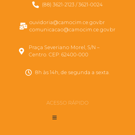
(88) 3621-2123 / 3621-0024
ouvidoria@camocim.ce.gov.br
comunicacao@camocim.ce.gov.br
Praça Severiano Morel, S/N –
Centro. CEP: 62400-000
8h às 14h, de segunda a sexta.
ACESSO RÁPIDO