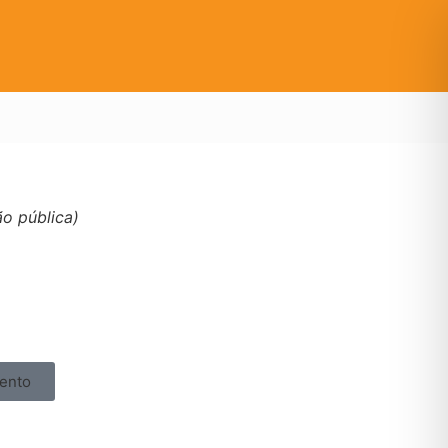
ão pública)
ento