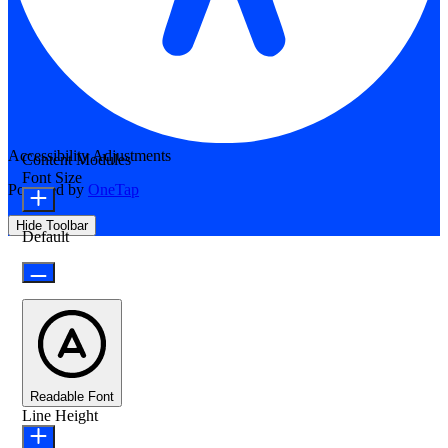
Accessibility Adjustments
Content Modules
Font Size
Powered by
OneTap
Hide Toolbar
Default
Readable Font
Line Height