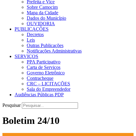
Prefeita e Vice
Sobre Camocim
Mapa da Cidade
Dados do Município
OUVIDORIA
PUBLICAÇÕES
Decretos
Leis
Outras Publicações
Notificações Administrativas
SERVIÇOS
PPA Participativo
Carta de Serviços
Governo Eletrônico
Contracheque
CRC – LICITAÇÕES
Sala do Empreendedor
Audiências Públicas PDP
Pesquisar
Boletim 24/10