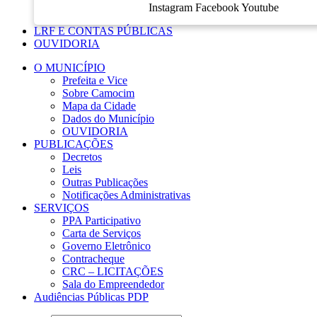
Instagram
Facebook
Youtube
LRF E CONTAS PÚBLICAS
OUVIDORIA
O MUNICÍPIO
Prefeita e Vice
Sobre Camocim
Mapa da Cidade
Dados do Município
OUVIDORIA
PUBLICAÇÕES
Decretos
Leis
Outras Publicações
Notificações Administrativas
SERVIÇOS
PPA Participativo
Carta de Serviços
Governo Eletrônico
Contracheque
CRC – LICITAÇÕES
Sala do Empreendedor
Audiências Públicas PDP