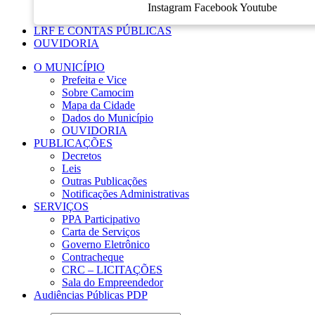
Instagram
Facebook
Youtube
LRF E CONTAS PÚBLICAS
OUVIDORIA
O MUNICÍPIO
Prefeita e Vice
Sobre Camocim
Mapa da Cidade
Dados do Município
OUVIDORIA
PUBLICAÇÕES
Decretos
Leis
Outras Publicações
Notificações Administrativas
SERVIÇOS
PPA Participativo
Carta de Serviços
Governo Eletrônico
Contracheque
CRC – LICITAÇÕES
Sala do Empreendedor
Audiências Públicas PDP