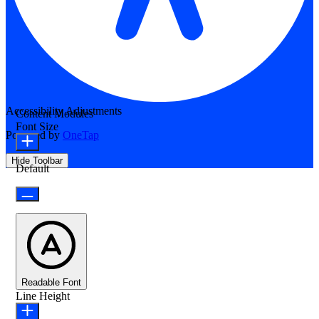
Accessibility Adjustments
Content Modules
Font Size
Powered by
OneTap
Hide Toolbar
Default
Readable Font
Line Height