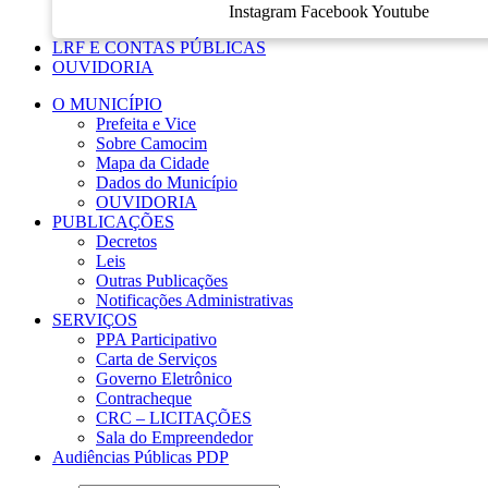
Instagram
Facebook
Youtube
LRF E CONTAS PÚBLICAS
OUVIDORIA
O MUNICÍPIO
Prefeita e Vice
Sobre Camocim
Mapa da Cidade
Dados do Município
OUVIDORIA
PUBLICAÇÕES
Decretos
Leis
Outras Publicações
Notificações Administrativas
SERVIÇOS
PPA Participativo
Carta de Serviços
Governo Eletrônico
Contracheque
CRC – LICITAÇÕES
Sala do Empreendedor
Audiências Públicas PDP