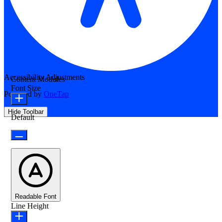
Accessibility Adjustments
Content Modules
Font Size
Powered by
OneTap
Hide Toolbar
Default
Readable Font
Line Height