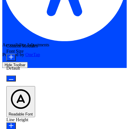
Accessibility Adjustments
Content Modules
Font Size
Powered by
OneTap
Hide Toolbar
Default
Readable Font
Line Height