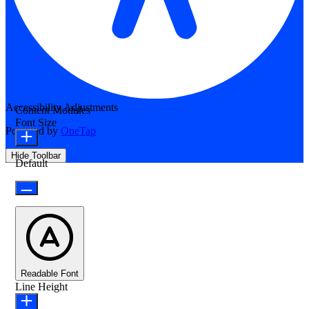
Accessibility Adjustments
Content Modules
Font Size
Powered by
OneTap
Hide Toolbar
Default
Readable Font
Line Height