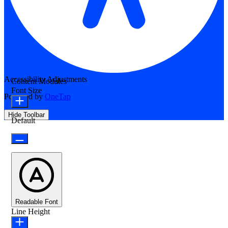
Accessibility Adjustments
Content Modules
Font Size
Powered by
OneTap
Hide Toolbar
Default
Readable Font
Line Height