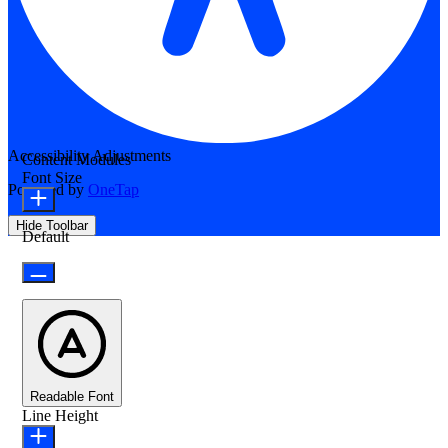
Accessibility Adjustments
Content Modules
Font Size
Powered by
OneTap
Hide Toolbar
Default
Readable Font
Line Height