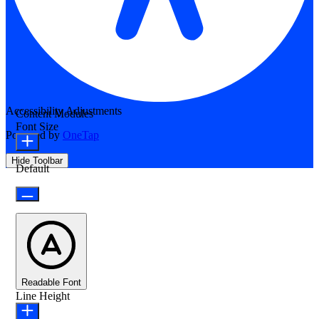
Accessibility Adjustments
Content Modules
Font Size
Powered by
OneTap
Hide Toolbar
Default
Readable Font
Line Height