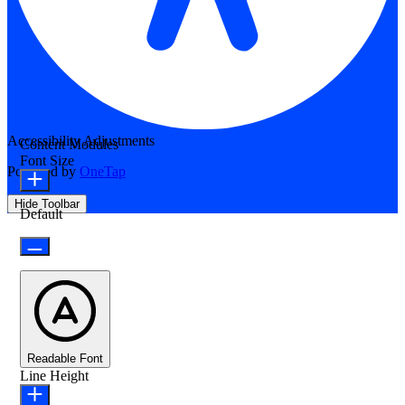
Accessibility Adjustments
Content Modules
Font Size
Powered by
OneTap
Hide Toolbar
Default
Readable Font
Line Height