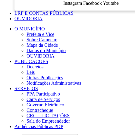
Instagram
Facebook
Youtube
LRF E CONTAS PÚBLICAS
OUVIDORIA
O MUNICÍPIO
Prefeita e Vice
Sobre Camocim
Mapa da Cidade
Dados do Município
OUVIDORIA
PUBLICAÇÕES
Decretos
Leis
Outras Publicações
Notificações Administrativas
SERVIÇOS
PPA Participativo
Carta de Serviços
Governo Eletrônico
Contracheque
CRC – LICITAÇÕES
Sala do Empreendedor
Audiências Públicas PDP