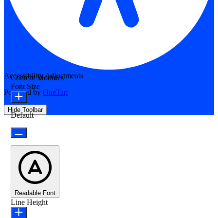
Accessibility Adjustments
Content Modules
Font Size
Powered by
OneTap
Hide Toolbar
Default
Readable Font
Line Height