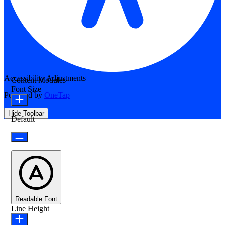
Accessibility Adjustments
Content Modules
Font Size
Powered by
OneTap
Hide Toolbar
Default
Readable Font
Line Height