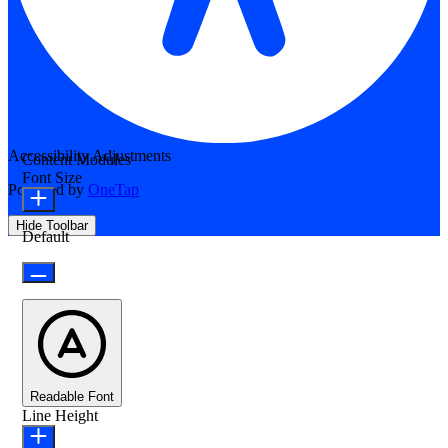
Accessibility Adjustments
Content Modules
Font Size
Powered by
OneTap
Hide Toolbar
Default
Readable Font
Line Height