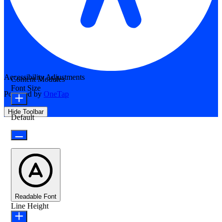
Accessibility Adjustments
Content Modules
Font Size
Powered by
OneTap
Hide Toolbar
Default
Readable Font
Line Height