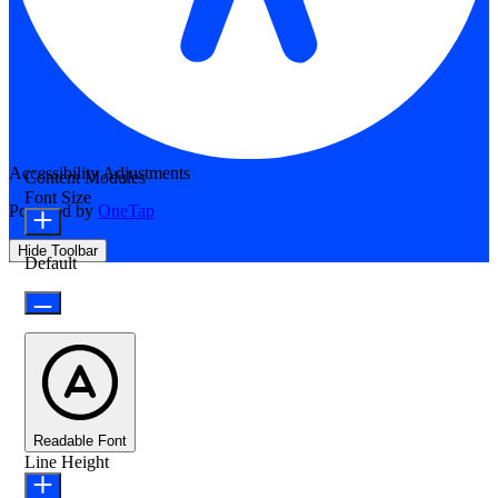
Accessibility Adjustments
Content Modules
Font Size
Powered by
OneTap
Hide Toolbar
Default
Readable Font
Line Height