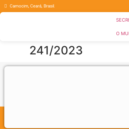
Camocim, Ceará, Brasil.
SECR
O MU
241/2023