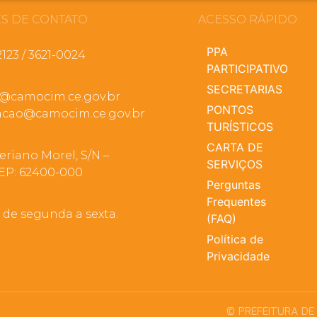
S DE CONTATO
ACESSO RÁPIDO
PPA
2123 / 3621-0024
PARTICIPATIVO
SECRETARIAS
a@camocim.ce.gov.br
PONTOS
cao@camocim.ce.gov.br
TURÍSTICOS
CARTA DE
eriano Morel, S/N –
SERVIÇOS
EP: 62400-000
Perguntas
Frequentes
, de segunda a sexta.
(FAQ)
Política de
Privacidade
© PREFEITURA DE