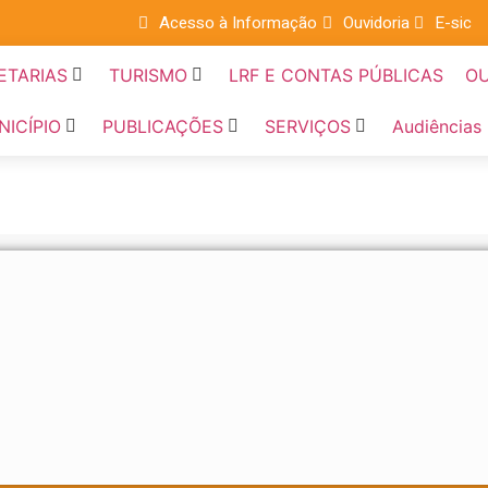
Acesso à Informação
Ouvidoria
E-sic
ETARIAS
TURISMO
LRF E CONTAS PÚBLICAS
OU
NICÍPIO
PUBLICAÇÕES
SERVIÇOS
Audiências