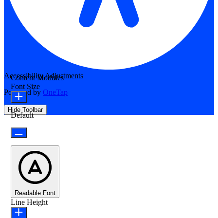
Accessibility Adjustments
Content Modules
Font Size
Powered by
OneTap
Hide Toolbar
Default
Readable Font
Line Height