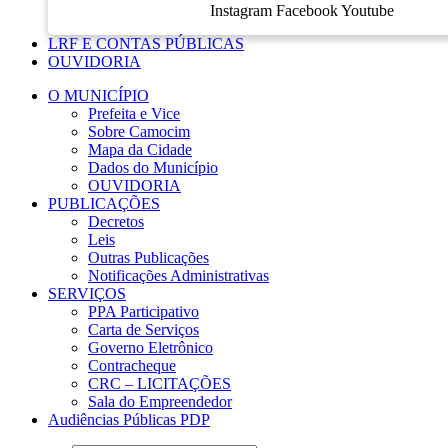
Instagram
Facebook
Youtube
LRF E CONTAS PÚBLICAS
OUVIDORIA
O MUNICÍPIO
Prefeita e Vice
Sobre Camocim
Mapa da Cidade
Dados do Município
OUVIDORIA
PUBLICAÇÕES
Decretos
Leis
Outras Publicações
Notificações Administrativas
SERVIÇOS
PPA Participativo
Carta de Serviços
Governo Eletrônico
Contracheque
CRC – LICITAÇÕES
Sala do Empreendedor
Audiências Públicas PDP