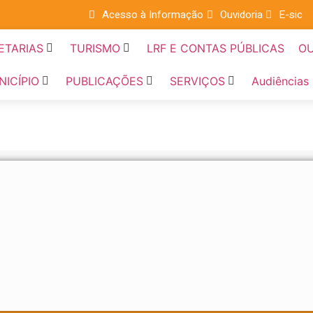
Acesso à Informação
Ouvidoria
E-sic
ETARIAS
TURISMO
LRF E CONTAS PÚBLICAS
OU
NICÍPIO
PUBLICAÇÕES
SERVIÇOS
Audiências