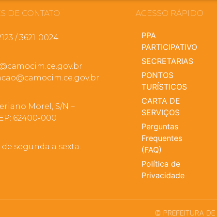
S DE CONTATO
ACESSO RÁPIDO
PPA
2123 / 3621-0024
PARTICIPATIVO
SECRETARIAS
a@camocim.ce.gov.br
PONTOS
cao@camocim.ce.gov.br
TURÍSTICOS
CARTA DE
eriano Morel, S/N –
SERVIÇOS
EP: 62400-000
Perguntas
Frequentes
, de segunda a sexta.
(FAQ)
Política de
Privacidade
© PREFEITURA DE