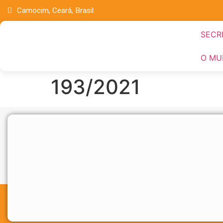
Camocim, Ceará, Brasil.
SECR
O MU
193/2021