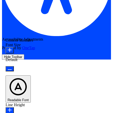
Accessibility Adjustments
Content Modules
Font Size
Powered by
OneTap
Hide Toolbar
Default
Readable Font
Line Height